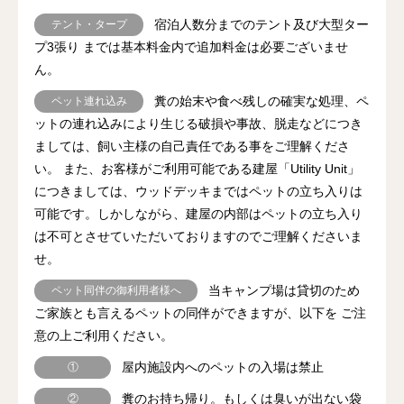
宿泊人数分までのテント及び大型ター
テント・タープ
プ3張り までは基本料金内で追加料金は必要ございませ
ん。
糞の始末や食べ残しの確実な処理、ペ
ペット連れ込み
ットの連れ込みにより生じる破損や事故、脱走などにつき
ましては、飼い主様の自己責任である事をご理解くださ
い。 また、お客様がご利用可能である建屋「Utility Unit」
につきましては、ウッドデッキまではペットの立ち入りは
可能です。しかしながら、建屋の内部はペットの立ち入り
は不可とさせていただいておりますのでご理解くださいま
せ。
当キャンプ場は貸切のため
ペット同伴の御利用者様へ
ご家族とも言えるペットの同伴ができますが、以下を ご注
意の上ご利用ください。
屋内施設内へのペットの入場は禁止
①
糞のお持ち帰り。もしくは臭いが出ない袋
②