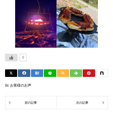
0
お客様のお声