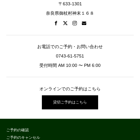
〒633-1301
奈良県御杖村神末１６８
お電話でのご予約・お問い合わせ
0743-61-5751
受付時間 AM 10:00 〜 PM 6:00
オンラインでのご予約はこちら
貸切ご予約はこちら
ご予約の確認
ご予約のキャンセル