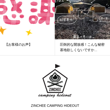
【お客様のお声】
圧倒的な開放感！こんな秘密
基地欲しくないですか...
ZINCHEE CAMPING HIDEOUT