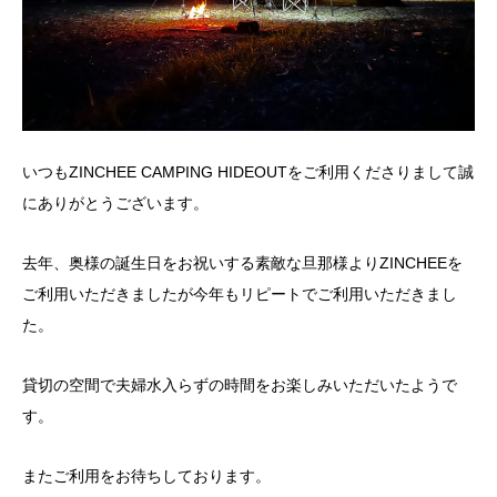
いつもZINCHEE CAMPING HIDEOUTをご利用くださりまして誠
にありがとうございます。
去年、奥様の誕生日をお祝いする素敵な旦那様よりZINCHEEを
ご利用いただきましたが今年もリピートでご利用いただきまし
た。
貸切の空間で夫婦水入らずの時間をお楽しみいただいたようで
す。
またご利用をお待ちしております。