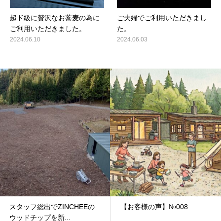
超ド級に贅沢なお蕎麦の為に
ご夫婦でご利用いただきまし
ご利用いただきました。
た。
2024.06.10
2024.06.03
スタッフ総出でZINCHEEの
【お客様の声】№008
ウッドチップを新...