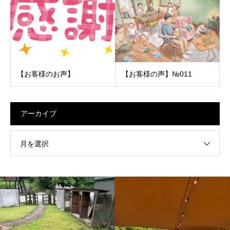
【お客様のお声】
【お客様の声】№011
アーカイブ
月を選択