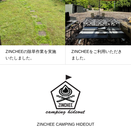
ZINCHEEの除草作業を実施
ZINCHEEをご利用いただき
いたしました。
ました。
ZINCHEE CAMPING HIDEOUT