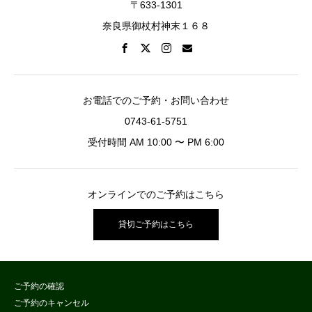
〒633-1301
奈良県御杖村神末１６８
お電話でのご予約・お問い合わせ
0743-61-5751
受付時間 AM 10:00 〜 PM 6:00
オンラインでのご予約はこちら
貸切ご予約はこちら
ご予約の確認
ご予約のキャンセル