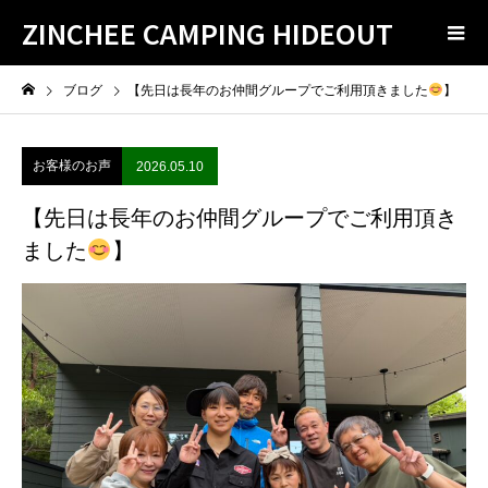
ZINCHEE CAMPING HIDEOUT
ブログ
【先日は長年のお仲間グループでご利用頂きました
】
お客様のお声
2026.05.10
【先日は長年のお仲間グループでご利用頂き
ました
】