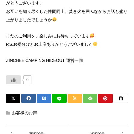
がとうございます。
お互いを知り尽くした仲間同士、焚き火を囲みながらお話も盛り
上がりましたでしょうか
またのご利用を、楽しみにお待ちしています
P.S.お裾分けとお土産ありがとうございました
ZINCHEE CAMPING HIDEOUT 運営一同
0
お客様のお声