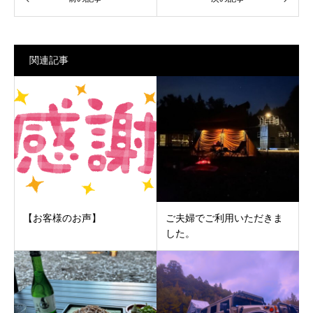
関連記事
【お客様のお声】
ご夫婦でご利用いただきま
した。